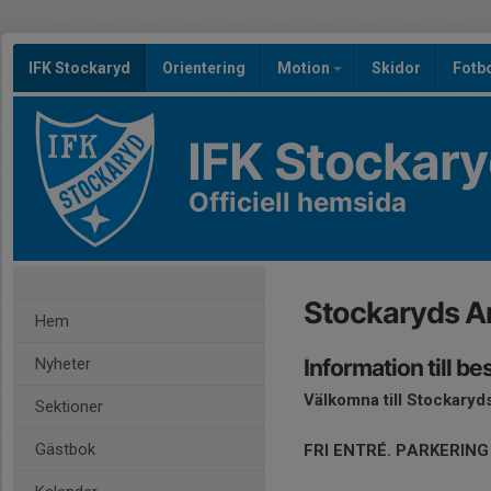
IFK Stockaryd
Orientering
Motion
Skidor
Fotb
IFK Stockar
Officiell hemsida
Stockaryds A
Hem
Nyheter
Information till b
Välkomna till Stockary
Sektioner
Gästbok
FRI ENTRÉ. PARKERING