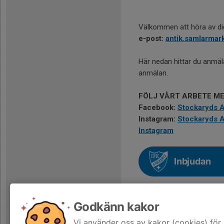
Välkommen att höra av dig
e-post:
antik.samlarma
Här nedan hittar du anmä
anmälan.
FÖLJ VÅRT ARBETE ME
Facebook:
Stockaryds A
Instagram:
Stockaryds A
Instagram
Inbjudan
Godkänn kakor
Karta över
Vi använder oss av kakor (cookies) för 