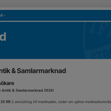
oll
yd
ntik & Samlarmarknad
esökare
ds Antik & Samlarmarknad 2026!
 20 KR
(i anslutning till marknaden, söder om själva marknadsområd