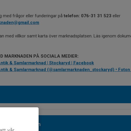
 med frågor eller funderingar på
telefon: 076-31 31 523
eller
rknaden@gmail.com
lan med villkor samt karta över marknadsplatsen. Läs igenom dokum
D MARKNADEN PÅ SOCIALA MEDIER:
ntik & Samlarmarknad | Stockaryd | Facebook
ntik & Samlarmarknad (@samlarmarknaden_stockaryd) • Foton 
 marknadsplatsen
att vår