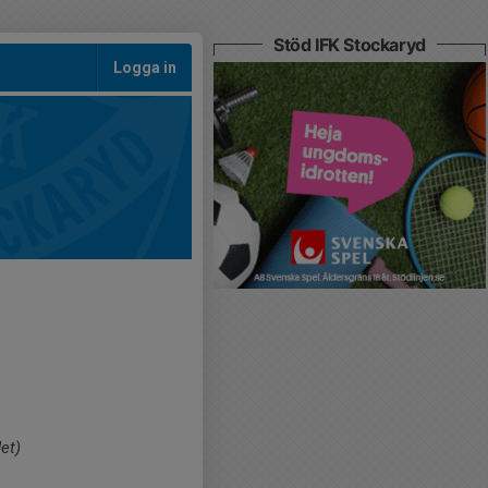
Stöd IFK Stockaryd
Logga in
et)