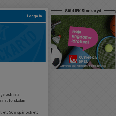
Stöd IFK Stockaryd
Logga in
äge och fina
 annat förskolan
m, ett 5km spår och ett