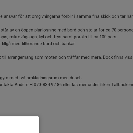
e ansvar för att omgivningarna förblir i samma fina skick och tar häns
står av en öppen planlösning med bord och stolar för ca 70 persone
pis, mikrovågsugn, kyl och frys samt porslin till ca 100 pers.
t tillgå med tillhörande bord och bänkar.
ut till arrangemang som möten och träffar med mera. Dock finns viss
tt gym med två omklädningsrum med dusch.
ontakta Anders H 070-834 92 86 eller läs mer under fliken Tallbacke