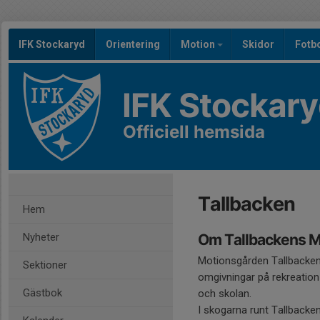
IFK Stockaryd
Orientering
Motion
Skidor
Fotb
IFK Stockar
Officiell hemsida
Tallbacken
Hem
Nyheter
Om Tallbackens M
Motionsgården Tallbacken 
Sektioner
omgivningar på rekreation 
Gästbok
och skolan.
I skogarna runt Tallbacken