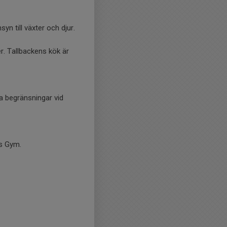
yn till växter och djur.
r. Tallbackens kök är
a begränsningar vid
ns Gym.