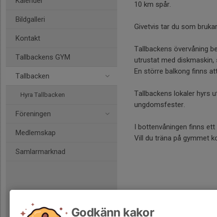
Kalender
10 km spår.
Bildgalleri
Givetvis tar du som brukar
Kontakt
Tallbackens övervåning be
Tallbackens GYM
utrustat med diskmaskin, s
En större balkong finns at
Tallbacken
Tallbackens lokaler hyrs 
Hyra Tallbacken
ungdomsfester.
Föreningen
I bottenvåningen finns e
Medlemskap
Vill du träna på gymmet k
Samlarmarknad
Godkänn kakor