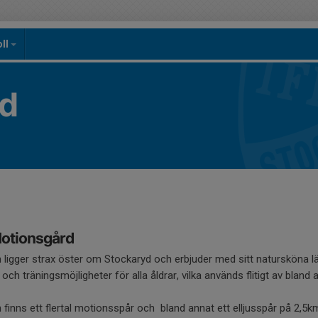
oll
yd
otionsgård
ligger strax öster om Stockaryd och erbjuder med sitt natursköna l
och träningsmöjligheter för alla åldrar, vilka används flitigt av bland
 finns ett flertal motionsspår och bland annat ett elljusspår på 2,5k