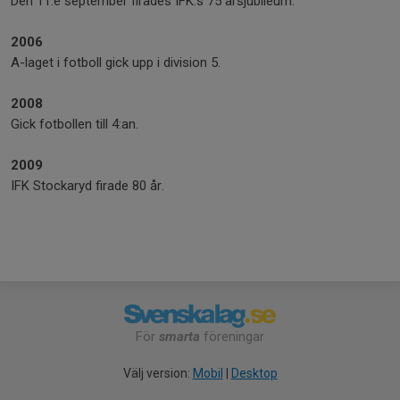
Den 11:e september firades IFK:s 75 årsjubileum.
2006
A-laget i fotboll gick upp i division 5.
2008
Gick fotbollen till 4:an.
2009
IFK Stockaryd firade 80 år.
För
smarta
föreningar
Välj version:
Mobil
|
Desktop