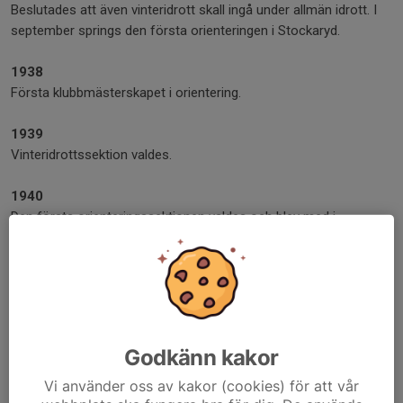
Beslutades att även vinteridrott skall ingå under allmän idrott. I
september springs den första orienteringen i Stockaryd.
1938
Första klubbmästerskapet i orientering.
1939
Vinteridrottssektion valdes.
1940
Den första orienteringssektionen valdes och blev med i
Orienteringsförbundet.
1945
Valdes första skidsektionen och simsektionen.
1950
Godkänn kakor
Bildades bordtennissektionen.
Vi använder oss av kakor (cookies) för att vår