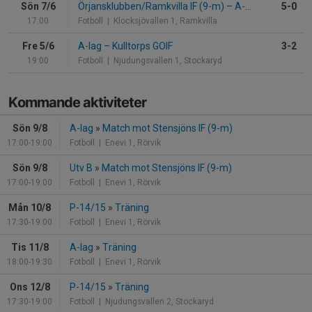
Sön 7/6
Örjansklubben/Ramkvilla IF (9-m)
–
A-lag
5-0
17:00
Fotboll
| Klocksjövallen 1, Ramkvilla
Fre 5/6
A-lag
–
Kulltorps GOIF
3-2
19:00
Fotboll
| Njudungsvallen 1, Stockaryd
Kommande aktiviteter
Sön 9/8
A-lag
»
Match mot Stensjöns IF (9-m)
17:00-19:00
Fotboll
| Enevi 1, Rörvik
Sön 9/8
Utv B
»
Match mot Stensjöns IF (9-m)
17:00-19:00
Fotboll
| Enevi 1, Rörvik
Mån 10/8
P-14/15
»
Träning
17:30-19:00
Fotboll
| Enevi 1, Rörvik
Tis 11/8
A-lag
»
Träning
18:00-19:30
Fotboll
| Enevi 1, Rörvik
Ons 12/8
P-14/15
»
Träning
17:30-19:00
Fotboll
| Njudungsvallen 2, Stockaryd