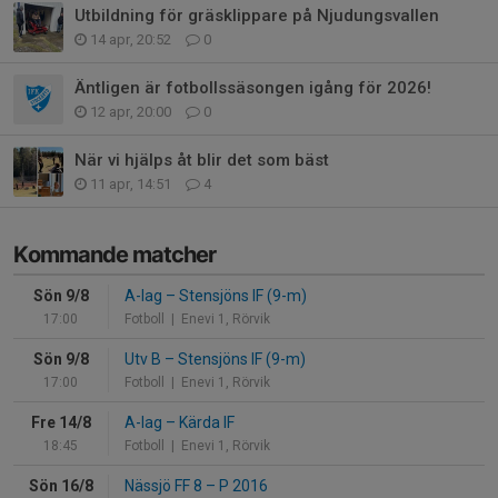
Utbildning för gräsklippare på Njudungsvallen
14 apr, 20:52
0
Äntligen är fotbollssäsongen igång för 2026!
12 apr, 20:00
0
När vi hjälps åt blir det som bäst
11 apr, 14:51
4
Kommande matcher
Sön 9/8
A-lag
–
Stensjöns IF (9-m)
17:00
Fotboll
| Enevi 1, Rörvik
Sön 9/8
Utv B
–
Stensjöns IF (9-m)
17:00
Fotboll
| Enevi 1, Rörvik
Fre 14/8
A-lag
–
Kärda IF
18:45
Fotboll
| Enevi 1, Rörvik
Sön 16/8
Nässjö FF 8
–
P 2016