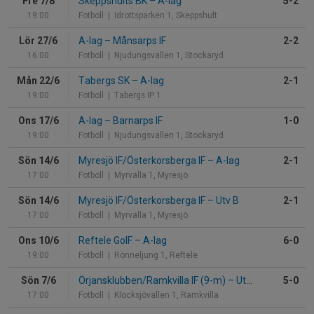
Fre 7/8
Skeppshults BK
–
A-lag
5-2
19:00
Fotboll
| Idrottsparken 1, Skeppshult
Lör 27/6
A-lag
–
Månsarps IF
2-2
16:00
Fotboll
| Njudungsvallen 1, Stockaryd
Mån 22/6
Tabergs SK
–
A-lag
2-1
19:00
Fotboll
| Tabergs IP 1
Ons 17/6
A-lag
–
Barnarps IF
1-0
19:00
Fotboll
| Njudungsvallen 1, Stockaryd
Sön 14/6
Myresjö IF/Österkorsberga IF
–
A-lag
2-1
17:00
Fotboll
| Myrvalla 1, Myresjö
Sön 14/6
Myresjö IF/Österkorsberga IF
–
Utv B
2-1
17:00
Fotboll
| Myrvalla 1, Myresjö
Ons 10/6
Reftele GoIF
–
A-lag
6-0
19:00
Fotboll
| Rönneljung 1, Reftele
Sön 7/6
Örjansklubben/Ramkvilla IF (9-m)
–
Utv B
5-0
17:00
Fotboll
| Klocksjövallen 1, Ramkvilla