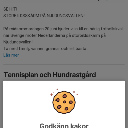
SE HIT!
STORBILDSSKÄRM PÅ NJUDUNGSVALLEN!
På midsommardagen 20 juni bjuder vi in till en härlig fotbollskväll
när Sverige möter Nederländerna på storbildsskärm på
Njudungsvallen!
Ta med familj, vänner, grannar och ert bästa...
Läs mer
Tennisplan och Hundrastgård
12 maj, 13:54
0 kommentarer
Vi i huvudstyrelsen har tagit beslut om att ge den ena
Tennisplanen en chans till!
Den är nu i ordning så den fungerar för amatörspel. Det kommer
att vara ni som använder den som ser till att hjälpas åt att den är
i bruksskick....
Godkänn kakor
Läs mer