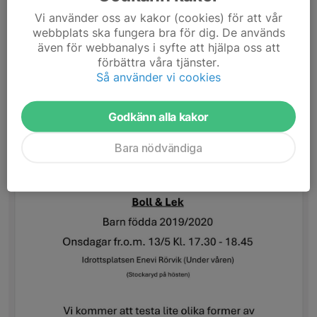
Vi använder oss av kakor (cookies) för att vår
webbplats ska fungera bra för dig. De används
Nu är det dax!
även för webbanalys i syfte att hjälpa oss att
förbättra våra tjänster.
5 maj, 10:48
0 kommentarer
Så använder vi cookies
Godkänn alla kakor
Bara nödvändiga