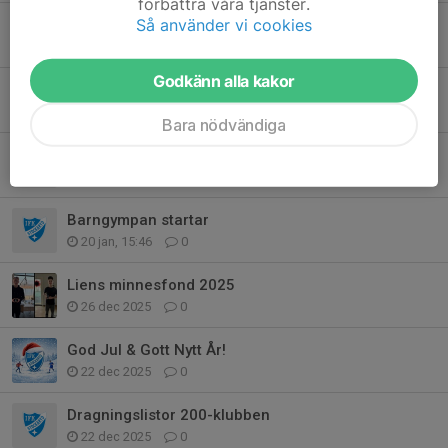
förbättra våra tjänster.
Så använder vi cookies
Städ- & Fixardag
26 mar, 07:38
0
Godkänn alla kakor
Årsmöte 2026
24 feb, 19:37
0
Bara nödvändiga
Hur skriver du en motion?
7 feb, 15:35
0
Barngympan startar
20 jan, 15:46
0
Liens minnesfond 2025
26 dec 2025
0
God Jul & Gott Nytt År!
22 dec 2025
0
Dragningslistor 200-klubben
22 dec 2025
0