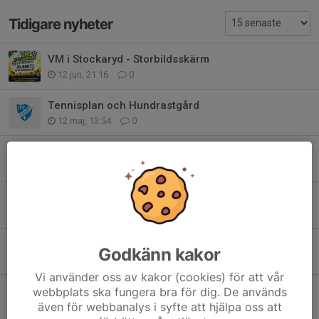
Tidigare nyheter
VM i Stockaryd - Storbildsskärm
12 jun, 21:16
0
Tennisplan och Hundrastgård
12 maj, 13:54
0
Nu är det dax!
5 maj, 10:48
0
Stockarydsloppet - 9 maj
15 apr, 19:15
0
Utbildning för gräsklippare på Njudungsvallen
Godkänn kakor
14 apr, 20:52
0
Vi använder oss av kakor (cookies) för att vår
När vi hjälps åt blir det som bäst
webbplats ska fungera bra för dig. De används
även för webbanalys i syfte att hjälpa oss att
11 apr, 14:51
4