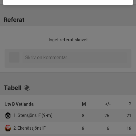
Referat
Inget referat skrivet
Tabell
Utv B Vetlanda
M
+/-
P
1. Stensjöns IF (9-m)
8
26
21
2. Ekenässjöns IF
8
6
18