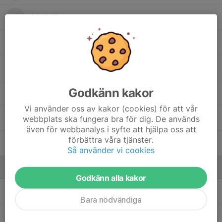
Jakob Olsson
Jawad Mohmad
Kevin Hübner
Godkänn kakor
Love Claesson
Vi använder oss av kakor (cookies) för att vår
Noah Örebäck
webbplats ska fungera bra för dig. De används
även för webbanalys i syfte att hjälpa oss att
förbättra våra tjänster.
Wille Jonsson
Så använder vi cookies
Ledare
Godkänn alla kakor
Emil Olsson
Assisterande tränare
Bara nödvändiga
Jonathan Koppetsch
Assisterande tränare