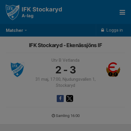
IFK Stockaryd
A-lag
Logga in
Matcher
IFK Stockaryd - Ekenässjöns IF
Utv B Vetlanda
2 - 3
31 maj, 17:00, Njudungsvallen 1,
Stockaryd
Samling 16:00