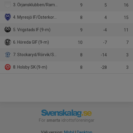
3. Örjansklubben/Ramkvilla IF (9-m)
9
5
16
4. Myresjö IF/Österkorsberga IF
8
4
15
5. Vrigstads IF (9-m)
9
-4
11
6. Höreda GIF (9-m)
10
-7
7
7. Stockaryd/Rörvik/Sävsjö (9-m)
8
-14
3
8. Holsby SK (9-m)
8
-28
3
För
smarta
idrottsföreningar
Välj version:
Mobil
|
Desktop