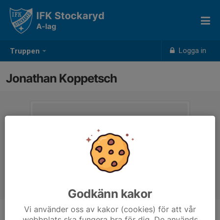
IFK Stockaryd
A-lag
Logga in
Truppen
Jonathan Koppetsch
Godkänn kakor
Vi använder oss av kakor (cookies) för att vår
webbplats ska fungera bra för dig. De används
Titel
Assisterande tränare