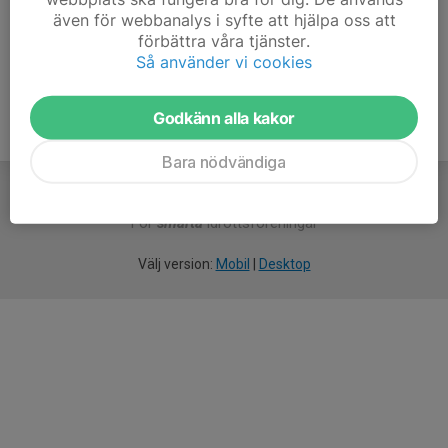
även för webbanalys i syfte att hjälpa oss att
Ålder
23 år
förbättra våra tjänster.
Så använder vi cookies
Godkänn alla kakor
Bara nödvändiga
För
smarta
idrottsföreningar
Välj version:
Mobil
|
Desktop