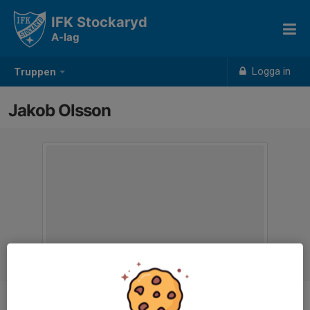
IFK Stockaryd
A-lag
Logga in
Truppen
Jakob Olsson
Position
Mittfältare