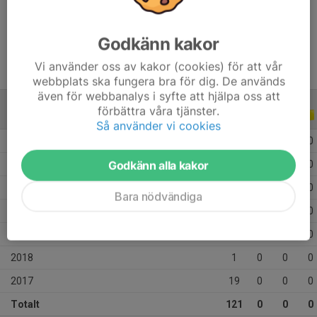
Ålder
24 år
Godkänn kakor
Vi använder oss av kakor (cookies) för att vår
webbplats ska fungera bra för dig. De används
även för webbanalys i syfte att hjälpa oss att
förbättra våra tjänster.
ALLA SERIER
ALLA ÅR
Så använder vi cookies
2026
18
0
0
0
Godkänn alla kakor
2025
29
0
0
0
2024
14
0
0
0
Bara nödvändiga
2023
22
0
0
0
2022
18
0
0
0
2018
1
0
0
0
2017
19
0
0
0
Totalt
121
0
0
0