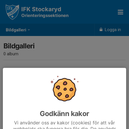
IFK Stockaryd
Orienteringssektionen
Logga in
Bildgalleri
Bildgalleri
0 album
Inga album skapade
Godkänn kakor
Vi använder oss av kakor (cookies) för att vår
webbplats ska fungera bra för dig. De används