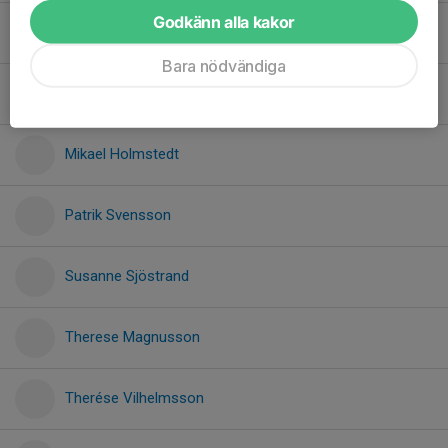
Godkänn alla kakor
Kristin Karlsson
Bara nödvändiga
Lennart Magnusson
Mikael Holmstedt
Patrik Svensson
Susanne Sjöstrand
Therese Magnusson
Therése Vilhelmsson