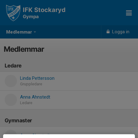
IFK Stockaryd
Gympa
Logga in
Medlemmar
Medlemmar
Ledare
Linda Pettersson
Gruppledare
Anna Ahnstedt
Ledare
Gymnaster
Anna Ahnstedt