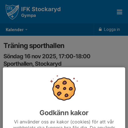
IFK Stockaryd
Gympa
Logga in
Kalender
Träning sporthallen
Söndag 16 nov 2025, 17:00-18:00
Sporthallen, Stockaryd
Samling: 17:00
Godkänn kakor
Vi använder oss av kakor (cookies) för att vår
webbplats ska fungera bra för dig. De används