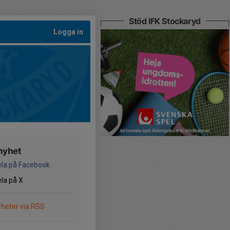
Stöd IFK Stockaryd
Logga in
nyhet
la på Facebook
la på X
heter via RSS