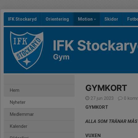
IFK Stockaryd
Orientering
Motion
Skidor
Fotb
IFK Stockar
Gym
GYMKORT
Hem
27 jun 2023
0 komm
Nyheter
GYMKORT
Medlemmar
ALLA SOM TRÄNAR MÅST
Kalender
VUXEN