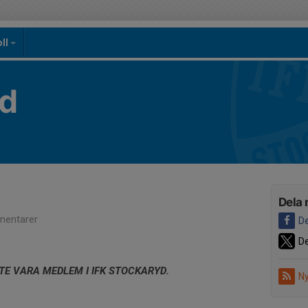
oll
yd
Dela 
entarer
De
De
E VARA MEDLEM I IFK STOCKARYD.
Ny