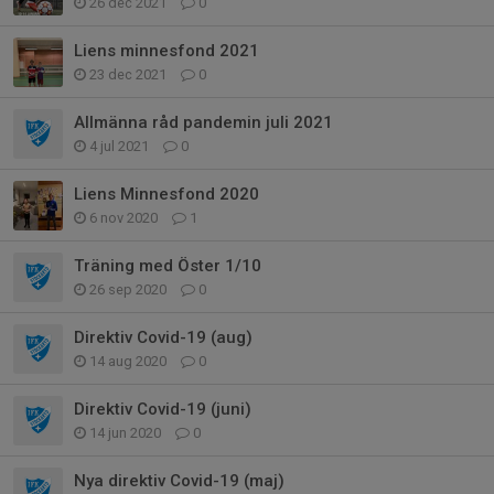
26 dec 2021
0
Liens minnesfond 2021
23 dec 2021
0
Allmänna råd pandemin juli 2021
4 jul 2021
0
Liens Minnesfond 2020
6 nov 2020
1
Träning med Öster 1/10
26 sep 2020
0
Direktiv Covid-19 (aug)
14 aug 2020
0
Direktiv Covid-19 (juni)
14 jun 2020
0
Nya direktiv Covid-19 (maj)