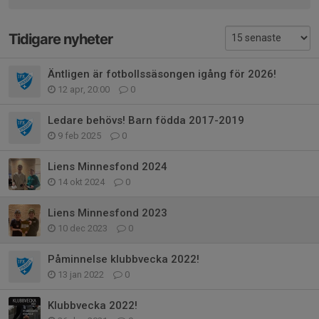
Tidigare nyheter
Äntligen är fotbollssäsongen igång för 2026!
12 apr, 20:00
0
Ledare behövs! Barn födda 2017-2019
9 feb 2025
0
Liens Minnesfond 2024
14 okt 2024
0
Liens Minnesfond 2023
10 dec 2023
0
Påminnelse klubbvecka 2022!
13 jan 2022
0
Klubbvecka 2022!