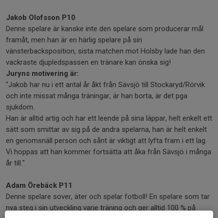
Jakob Olofsson P10
Denne spelare är kanske inte den spelare som producerar mål
framåt, men han är en härlig spelare på sin
vänsterbacksposition, sista matchen mot Holsby lade han den
vackraste djupledspassen en tränare kan önska sig!
Juryns motivering är:
"Jakob har nu i ett antal år åkt från Sävsjö till Stockaryd/Rörvik
och inte missat många träningar, är han borta, är det pga
sjukdom.
Han är alltid artig och har ett leende på sina läppar, helt enkelt ett
sätt som smittar av sig på de andra spelarna, han är helt enkelt
en genomsnäll person och sånt är viktigt att lyfta fram i ett lag.
Vi hoppas att han kommer fortsätta att åka från Sävsjö i många
år till."
Adam Örebäck P11
Denne spelare sover, äter och spelar fotboll! En spelare som tar
nya steg i sin utveckling varje träning och ger alltid 100 % på