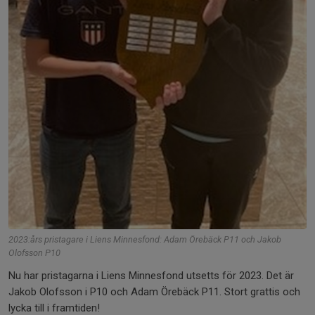
2023:års pristagare i Liens Minnesfond: Adam Örebäck P11 och Jakob
Olofsson P10
Nu har pristagarna i Liens Minnesfond utsetts för 2023. Det är
Jakob Olofsson i P10 och Adam Örebäck P11. Stort grattis och
lycka till i framtiden!