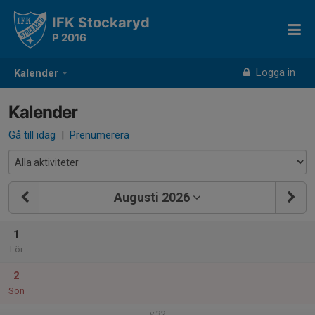
IFK Stockaryd
P 2016
Logga in
Kalender
Kalender
Gå till idag
|
Prenumerera
Augusti 2026
1
Lör
2
Sön
v.32