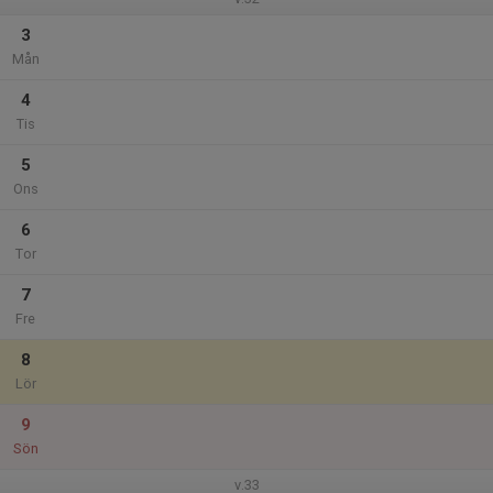
3
Mån
4
Tis
5
Ons
6
Tor
7
Fre
8
Lör
9
Sön
v.33