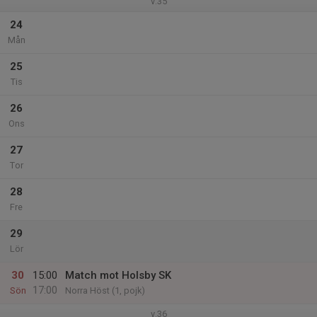
v.35
24
Mån
25
Tis
26
Ons
27
Tor
28
Fre
29
Lör
30
15:00
Match mot Holsby SK
17:00
Sön
Norra Höst (1, pojk)
v.36