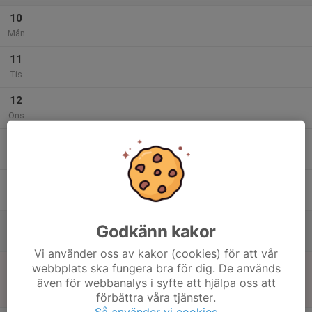
10
Mån
11
Tis
12
Ons
13
Tor
14
Fre
15
Godkänn kakor
Lör
Vi använder oss av kakor (cookies) för att vår
16
10:00
Match mot Nässjö FF 8
webbplats ska fungera bra för dig. De används
12:00
Sön
Norra Höst (1, pojk)
även för webbanalys i syfte att hjälpa oss att
Skogsvallen 41, Nässjö
förbättra våra tjänster.
Så använder vi cookies