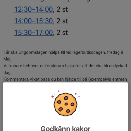
I år ska Ungdomslagen hjälpa till vid lagerbutiksdagen, fredag 8
Maj.
Vi tränare behöver er föräldrars hjälp för att det ska bli en lyckad
dag.
Kommentera vilket pass du kan hjälpa till på (exempelvis entreen
första passet) här nedan så hjälpa vi åt.
Tack på förhand.
Dela nyhet
Godkänn kakor