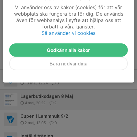
Kommentarer
Vi använder oss av kakor (cookies) för att vår
Andreas Löfgren
4 maj, 21:24
webbplats ska fungera bra för dig. De används
Jag kan hjälpa till på nåt av passen som är mellan 15.30
även för webbanalys i syfte att hjälpa oss att
till 17
förbättra våra tjänster.
Så använder vi cookies
Emma Söderlund
5 maj, 19:22
Tack!!
Godkänn alla kakor
Tidigare nyheter
Bara nödvändiga
Inställd träning
13 maj, 12:24
0
Lagerbutiksdagen 8 Maj
4 maj, 20:22
2
Cupen i Lammhult 9/2
2 maj, 12:05
0
Inställd träning