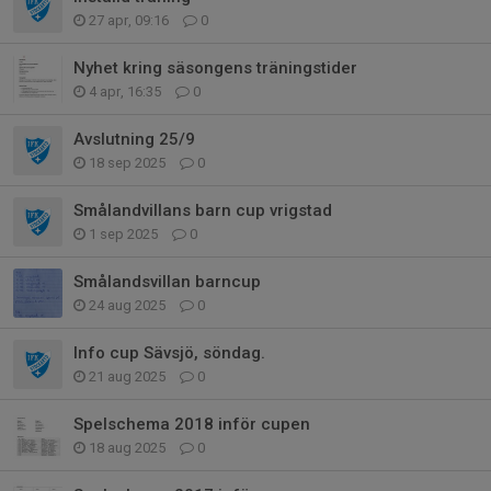
27 apr, 09:16
0
Nyhet kring säsongens träningstider
4 apr, 16:35
0
Avslutning 25/9
18 sep 2025
0
Smålandvillans barn cup vrigstad
1 sep 2025
0
Smålandsvillan barncup
24 aug 2025
0
Info cup Sävsjö, söndag.
21 aug 2025
0
Spelschema 2018 inför cupen
18 aug 2025
0