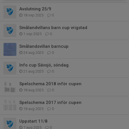
Avslutning 25/9
18 sep 2025
0
Smålandvillans barn cup vrigstad
1 sep 2025
0
Smålandsvillan barncup
24 aug 2025
0
Info cup Sävsjö, söndag.
21 aug 2025
0
Spelschema 2018 inför cupen
18 aug 2025
0
Spelschema 2017 inför cupen
18 aug 2025
0
Uppstart 11/8
7 aug 2025
0