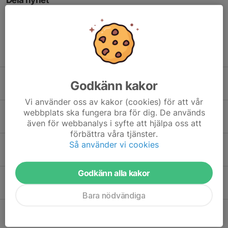
Dela nyhet
Tidigare nyheter
Inställd träning
Godkänn kakor
13 maj, 12:24
0
Vi använder oss av kakor (cookies) för att vår
Lagerbutiksdagen 8 Maj
webbplats ska fungera bra för dig. De används
även för webbanalys i syfte att hjälpa oss att
4 maj, 20:22
2
förbättra våra tjänster.
Så använder vi cookies
Cupen i Lammhult 9/2
2 maj, 12:05
0
Godkänn alla kakor
Inställd träning
27 apr, 09:16
0
Bara nödvändiga
Nyhet kring säsongens träningstider
4 apr, 16:35
0