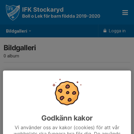
IFK Stockaryd
Boll o Lek för barn födda 2019-2020
Logga in
Bildgalleri
Bildgalleri
0 album
Inga album skapade
Godkänn kakor
Vi använder oss av kakor (cookies) för att vår
webbplats ska fungera bra för dig. De används