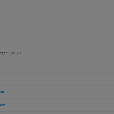
n
tsch
, Utv B X
on
son