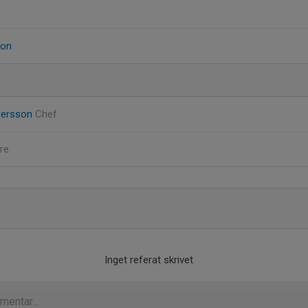
son
dersson
Chef
re
Inget referat skrivet