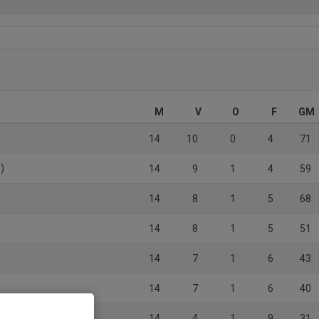
M
V
O
F
GM
14
10
0
4
71
)
14
9
1
4
59
)
14
8
1
5
68
14
8
1
5
51
14
7
1
6
43
14
7
1
6
40
)
14
4
1
9
31