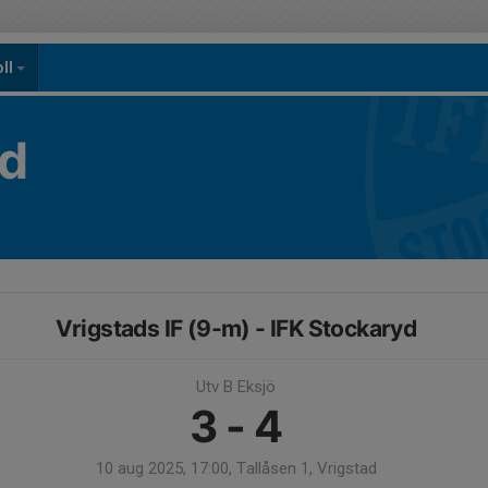
oll
yd
Vrigstads IF (9-m) - IFK Stockaryd
Utv B Eksjö
3 - 4
10 aug 2025, 17:00, Tallåsen 1, Vrigstad