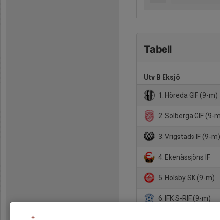
Tabell
Utv B Eksjö
1. Höreda GIF (9-m)
2. Solberga GIF (9-m
3. Vrigstads IF (9-m
4. Ekenässjöns IF
5. Holsby SK (9-m)
6. IFK S-RIF (9-m)
7. Stensjöns IF (9-m