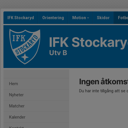
IFK Stockaryd
Orientering
Motion
Skidor
Fotb
IFK Stockar
Utv B
Ingen åtkoms
Hem
Du har inte tillgång att se
Nyheter
Matcher
Kalender