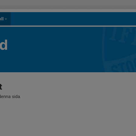
oll
yd
t
 denna sida.