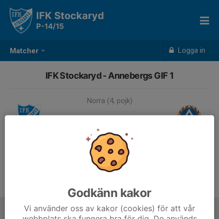
IFK Stockaryd
P-14/15
Logga in
Matcher
IFK Stockaryd - Annebergs GIF 1
Norra (4, pojk)
-
7 jun, 11:00, Enevi 1, Rörvik
Samling 10:00
Godkänn kakor
Vi använder oss av kakor (cookies) för att vår
webbplats ska fungera bra för dig. De används