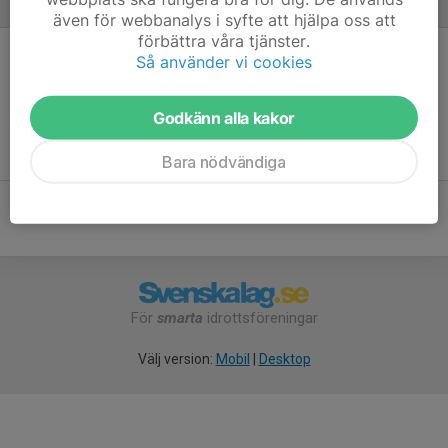
Referat
även för webbanalys i syfte att hjälpa oss att
förbättra våra tjänster.
Så använder vi cookies
Inget referat skrivet
Godkänn alla kakor
Bara nödvändiga
För
smarta
idrottsföreningar
Välj version:
Mobil
|
Desktop