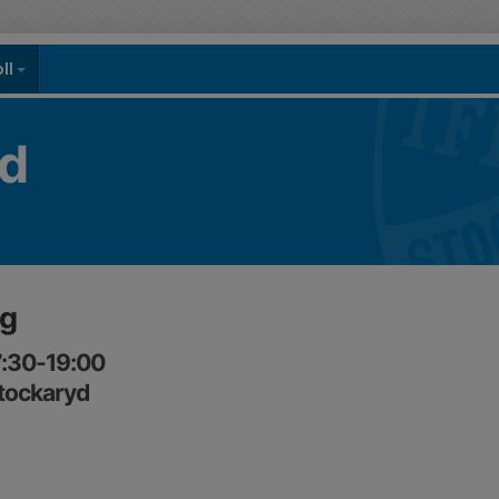
oll
yd
ng
7:30-19:00
tockaryd