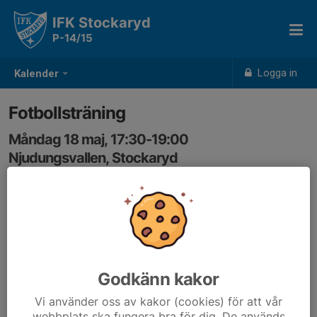
IFK Stockaryd
P-14/15
Logga in
Kalender
Fotbollsträning
Måndag 18 maj, 17:30-19:00
Njudungsvallen, Stockaryd
Samling: 17:30
Godkänn kakor
Vi använder oss av kakor (cookies) för att vår
webbplats ska fungera bra för dig. De används