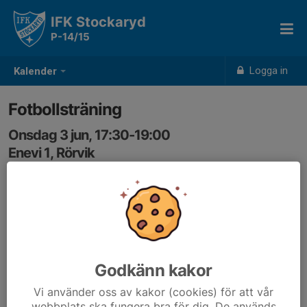
IFK Stockaryd
P-14/15
Logga in
Kalender
Fotbollsträning
Onsdag 3 jun, 17:30-19:00
Enevi 1, Rörvik
Samling: 17:30
Godkänn kakor
Vi använder oss av kakor (cookies) för att vår
webbplats ska fungera bra för dig. De används