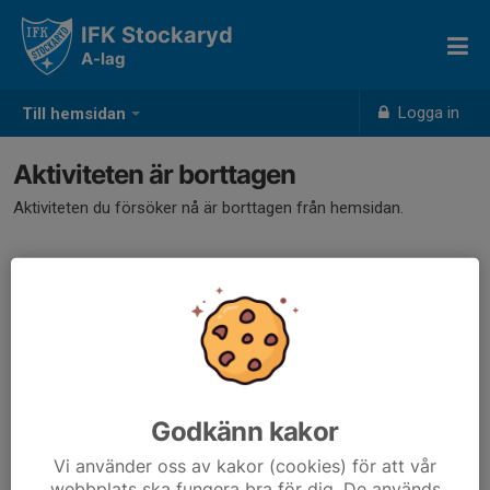
IFK Stockaryd
A-lag
Logga in
Till hemsidan
Aktiviteten är borttagen
Aktiviteten du försöker nå är borttagen från hemsidan.
Godkänn kakor
Vi använder oss av kakor (cookies) för att vår
webbplats ska fungera bra för dig. De används