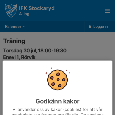
IFK Stockaryd
A-lag
Logga in
Kalender
Träning
Torsdag 30 jul, 18:00-19:30
Enevi 1, Rörvik
Samling: 18:00
Godkänn kakor
Vi använder oss av kakor (cookies) för att vår
webbplats ska fungera bra för dig. De används