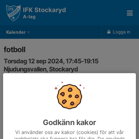
IFK Stockaryd
A-lag
Logga in
Kalender
fotboll
Torsdag 12 sep 2024, 17:45-19:15
Njudungsvallen, Stockaryd
Samling: 17:45
Godkänn kakor
Vi använder oss av kakor (cookies) för att vår
webbplats ska fungera bra för dig. De används